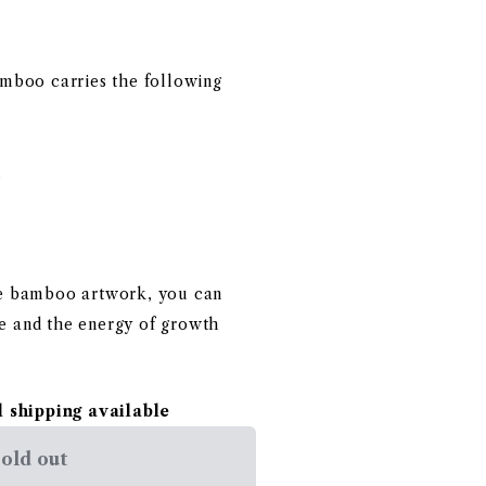
amboo carries the following
h
-e bamboo artwork, you can
e and the energy of growth
l shipping available
old out