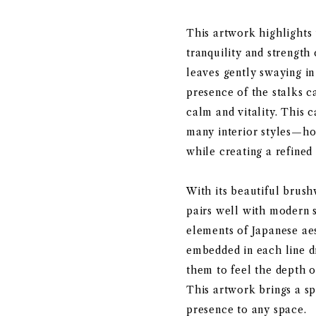
This artwork highlight
tranquility and strengt
leaves gently swaying in
presence of the stalks c
calm and vitality. This 
many interior styles—ho
while creating a refine
With its beautiful brush
pairs well with modern 
elements of Japanese ae
embedded in each line d
them to feel the depth of
This artwork brings a sp
presence to any space.