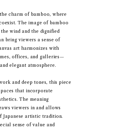
s the charm of bamboo, where
h coexist. The image of bamboo
 the wind and the dignified
an bring viewers a sense of
canvas art harmonizes with
mes, offices, and galleries—
d and elegant atmosphere.
work and deep tones, this piece
spaces that incorporate
sthetics. The meaning
raws viewers in and allows
 Japanese artistic tradition.
ecial sense of value and