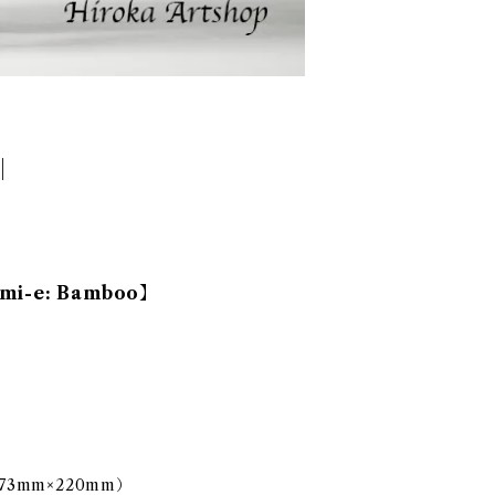
umi-e: Bamboo】
73mm×220mm）