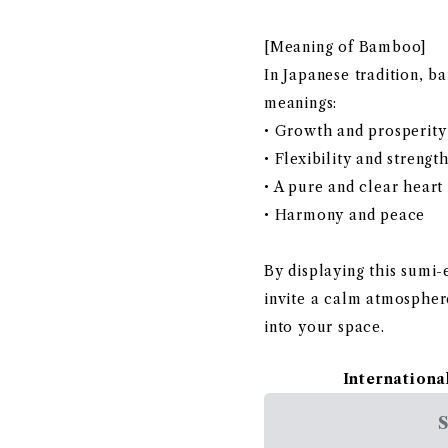
[Meaning of Bamboo]
In Japanese tradition, b
meanings:
• Growth and prosperity
• Flexibility and strengt
• A pure and clear heart
• Harmony and peace
By displaying this sumi
invite a calm atmospher
into your space.
Internationa
S