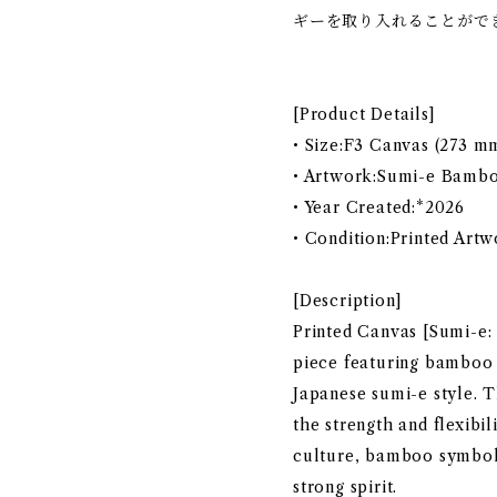
ギーを取り入れることがで
[Product Details]
• Size:F3 Canvas (273 
• Artwork:Sumi-e Bamb
• Year Created:*2026
• Condition:Printed Art
[Description]
Printed Canvas [Sumi-e: 
piece featuring bamboo p
Japanese sumi-e style. 
the strength and flexibi
culture, bamboo symboli
strong spirit.