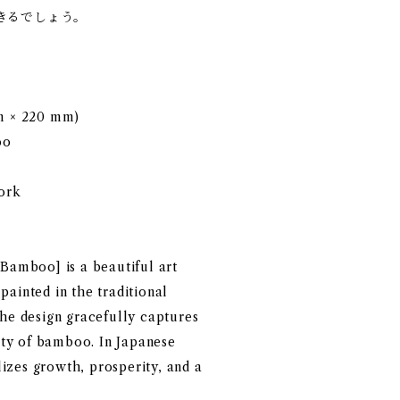
きるでしょう。
mm × 220 mm)
oo
work
Bamboo] is a beautiful art
ainted in the traditional
The design gracefully captures
lity of bamboo. In Japanese
zes growth, prosperity, and a